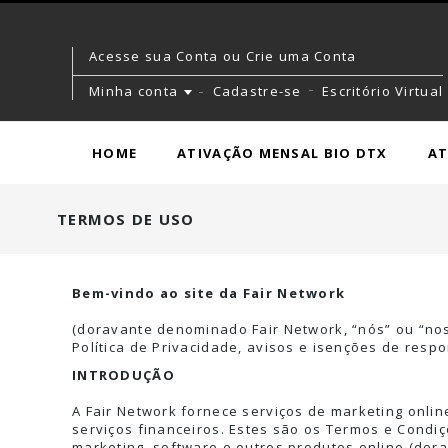
Acesse sua Conta ou Crie uma Conta
Minha conta
Cadastre-se
Escritório Virtual
HOME
ATIVAÇÃO MENSAL BIO DTX
AT
TERMOS DE USO
Bem-vindo ao site da Fair Network
(doravante denominado Fair Network, “nós” ou “nos
Política de Privacidade, avisos e isenções de resp
INTRODUÇÃO
A Fair Network fornece serviços de marketing onli
serviços financeiros. Estes são os Termos e Condiçõ
marketing, software e outros produtos online (dor