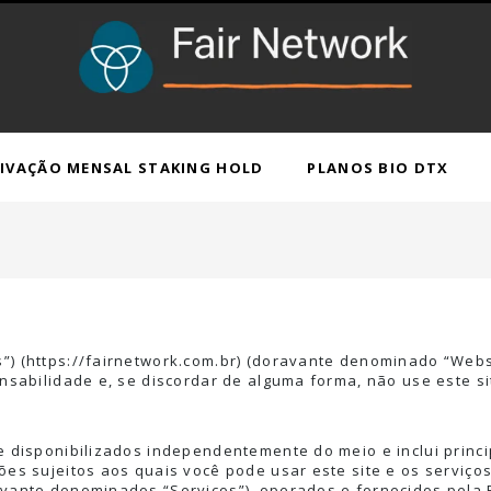
IVAÇÃO MENSAL STAKING HOLD
PLANOS BIO DTX
”) (
https://fairnetwork.com.br
) (doravante denominado “Websi
onsabilidade e, se discordar de alguma forma, não use este s
ne disponibilizados independentemente do meio e inclui prin
es sujeitos aos quais você pode usar este site e os serviços,
avante denominados “Serviços”), operados e fornecidos pela 