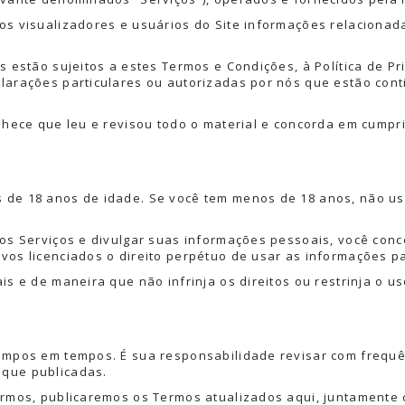
s visualizadores e usuários do Site informações relacionada
s estão sujeitos a estes Termos e Condições, à Política de P
larações particulares ou autorizadas por nós que estão cont
nhece que leu e revisou todo o material e concorda em cumpr
 de 18 anos de idade. Se você tem menos de 18 anos, não us
os Serviços e divulgar suas informações pessoais, você conce
vos licenciados o direito perpétuo de usar as informações pa
s e de maneira que não infrinja os direitos ou restrinja o uso
tempos em tempos. É sua responsabilidade revisar com frequê
 que publicadas.
ermos, publicaremos os Termos atualizados aqui, juntamente c